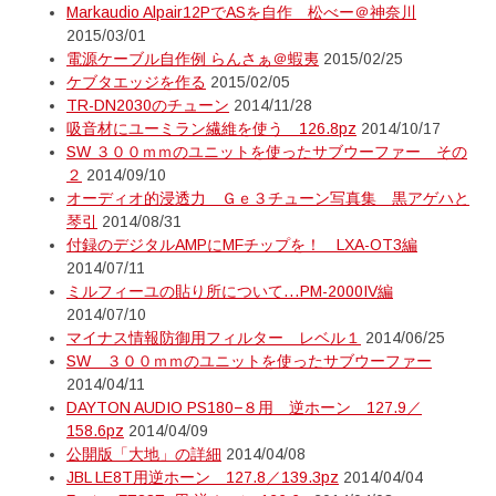
Markaudio Alpair12PでASを自作 松べー＠神奈川
2015/03/01
電源ケーブル自作例 らんさぁ＠蝦夷
2015/02/25
ケブタエッジを作る
2015/02/05
TR-DN2030のチューン
2014/11/28
吸音材にユーミラン繊維を使う 126.8pz
2014/10/17
SW ３００ｍｍのユニットを使ったサブウーファー その
２
2014/09/10
オーディオ的浸透力 Ｇｅ３チューン写真集 黒アゲハと
琴引
2014/08/31
付録のデジタルAMPにMFチップを！ LXA-OT3編
2014/07/11
ミルフィーユの貼り所について…PM-2000IV編
2014/07/10
マイナス情報防御用フィルター レベル１
2014/06/25
SW ３００ｍｍのユニットを使ったサブウーファー
2014/04/11
DAYTON AUDIO PS180−８用 逆ホーン 127.9／
158.6pz
2014/04/09
公開版「大地」の詳細
2014/04/08
JBL LE8T用逆ホーン 127.8／139.3pz
2014/04/04