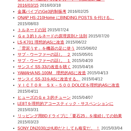
2016/03/15
2016/03/18
金属パイプのGe3的制振考
2016/02/25
QNAP HS-210Home にBINDING POSTS を付ける。
2015/08/03
トルネードの冠
2015/07/24
Ｇｅ３的トルネードの原理原則と法則
2015/07/20
LS-K701 理想的ASに改造
2015/06/22
「雲泥うす」を機器の足に使う
2015/06/02
サブ・ウーファーの話し ２
2015/05/01
サブ・ウーファーの話し １
2015/04/20
サンスイ SS-33の改造を聴く
2015/04/16
YAMAHA NS-100M 理想的ASに改造
2015/04/13
サンスイ SS-33をASに改造する。
2015/04/12
ＶＩＣＴＯＲ ＳＸ－５００ DOLCEを理想的ASに改造
2015/04/11
ヒューズのＧｅ３的チューン
2015/04/07
LE8Tを理想的アコースティック・サスペンションに
2015/03/31
リッピング用BDドライブに「要石25」を接続しての効果
2015/03/23
SONY DN2030はHUBだとしても格安だ。 ！
2015/03/04