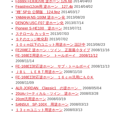
Fostex FE83En用 逆ホーン 126.6p
2014/04/03
Feastrex12cm用 逆ホーン 127.4p
2014/04/02
”櫓” SP台 公開版 124.9pz
2014/03/17
YAMAHA NS-100M 逆ホーン化
2013/08/20
DENON USC-F07 逆ホーン化
2013/07/14
Pioneer S-HE100 逆ホーン
2013/07/11
スチロール カッター
2013/07/03
ＳＰのエッジ軟化剤
2013/07/02
１０ｃｍ以下のユニット用逆ホーン 設計中
2013/06/23
FE208EZ 逆ホーン・ツイン 正面最小タイプ
2008/11/16
FE-168EΣ用逆ホーン トールボーイ 2008/11/12
2008/11/14
FE-168EΣ対応逆ホーン サブ・トールボーイ
2008/11/13
ＪＢＬ ＬＥ８Ｔ用逆ホーン
2008/11/10
FE-168EΣ対応逆ホーン １６ｃｍ汎用にもＯＫ
2008/11/09
ALR-JORDAN Classic1 の逆ホーン
2008/05/04
20cmバーティカル・ツイン 逆ホーン
2008/03/28
20cm汎用逆ホーン
2008/03/19
SANSUI SP-100X 用逆ホーン
2008/03/13
１３ｃｍユニット用逆ホーン
2008/03/13