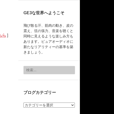
GE3な世界へようこそ
飛び散る汗、筋肉の動き、皮の
震え、弦の張力、音楽を聴くと
ちら
]
同時に見えるような楽しみ方も
あります。ピュアオーディオに
新たなリアリティーの基準を築
きましょう。
検
索:
ブログカテゴリー
ブ
ロ