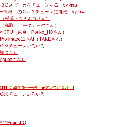
Dスピーカをチューンする by kisa
シー電機）のＧｅ３チューンに挑戦 by kisa
age11（横浜・ウミネコさん）
S-B1（鳥取・アーキテックさん）
とCPU（東京・Potiko_HOさん）
oPro Image11 KAI（TAKEさん）
ちのGe3チューンいろいろ
蟷螂さん）
driguezさん）
 [11. Ge3化第十一歩 ★アンプに青汁！]
ちのGe3チューンいろいろ
AにProject Q