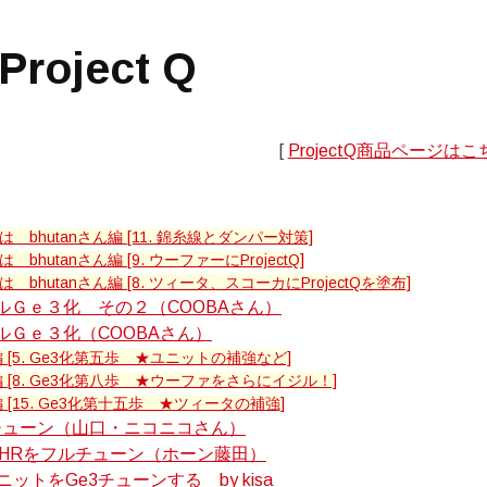
oject Q
[
ProjectQ商品ページはこ
 bhutanさん編 [11. 錦糸線とダンパー対策]
bhutanさん編 [9. ウーファーにProjectQ]
bhutanさん編 [8. ツィータ、スコーカにProjectQを塗布]
5のフルＧｅ３化 その２（COOBAさん）
のフルＧｅ３化（COOBAさん）
 [5. Ge3化第五歩 ★ユニットの補強など]
編 [8. Ge3化第八歩 ★ウーファをさらにイジル！]
 [15. Ge3化第十五歩 ★ツィータの補強]
チューン（山口・ニコニコさん）
S-77HRをフルチューン（ホーン藤田）
ユニットをGe3チューンする by kisa