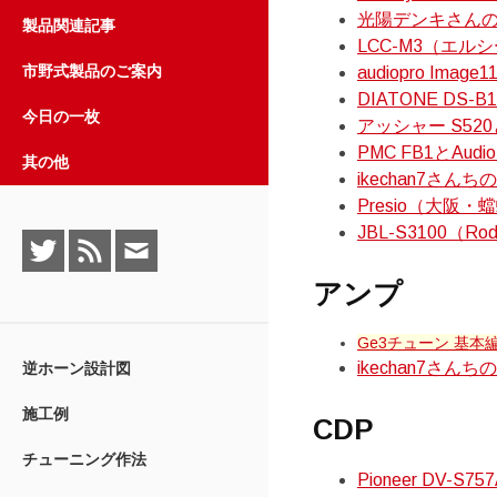
ッ
光陽デンキさんの３
製品関連記事
プ
LCC-M3（エル
市野式製品のご案内
audiopro Im
DIATONE D
今日の一枚
アッシャー S520
PMC FB1とAudi
其の他
ikechan7さん
Presio（大阪・
JBL-S3100（Ro
twitter
RSS
Mail
アンプ
Ge3チューン 基本編
ikechan7さん
逆ホーン設計図
施工例
CDP
チューニング作法
Pioneer DV-S757