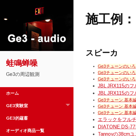
施工例：Pr
スピーカ
蛙鳴蝉噪
Ge3チューンのいろは
Ge3チューンのいろは 
Ge3の周辺観測
Ge3チューンのいろは 
JBL JRX11
コ
JBL JRX115
ホーム
ン
Ge3チューン 基本編
テ
GE3実験室
Ge3チューン 基本
ン
Ge3チューン 基本編
ツ
GE3的蘊蓄
エラックをフル
へ
DIATONE D
ス
オーディオ商品一覧
Tannoyの38cm
キ