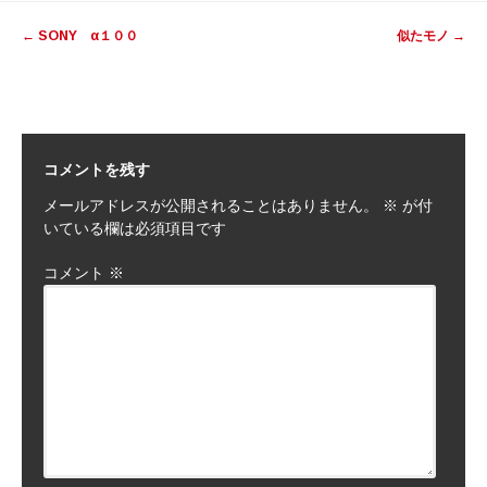
投
←
SONY α１００
似たモノ
→
稿
ナ
ビ
ゲ
ー
コメントを残す
シ
メールアドレスが公開されることはありません。
※
が付
ョ
いている欄は必須項目です
ン
コメント
※