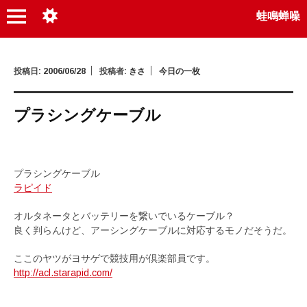
蛙鳴蝉噪
投稿日:
2006/06/28
投稿者:
きさ
今日の一枚
プラシングケーブル
プラシングケーブル
ラピイド
オルタネータとバッテリーを繋いでいるケーブル？
良く判らんけど、アーシングケーブルに対応するモノだそうだ。
ここのヤツがヨサゲで競技用が倶楽部員です。
http://acl.starapid.com/