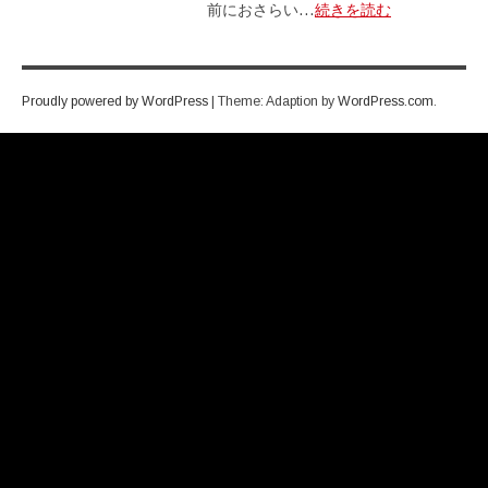
リ
前におさらい…
続きを読む
ー
ク
情
報
Proudly powered by WordPress
|
Theme: Adaption by
WordPress.com
.
プ
レ
ー
ヤ
ー