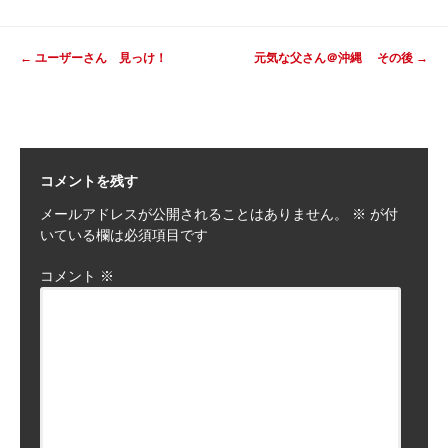
投
←
ユーザーさん 見っけ！
元気な父さん＠沖縄 その後
→
稿
ナ
ビ
ゲ
ー
コメントを残す
シ
メールアドレスが公開されることはありません。
※
が付
ョ
いている欄は必須項目です
ン
コメント
※