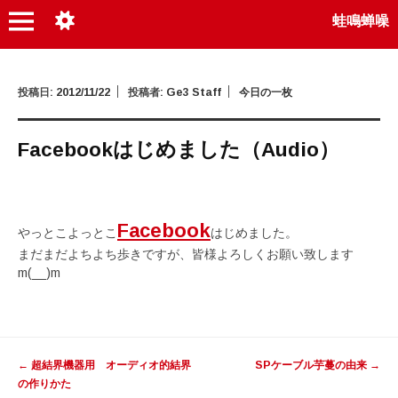
蛙鳴蝉噪
投稿日:
2012/11/22
投稿者:
Ge3 Staff
今日の一枚
Facebookはじめました（Audio）
Facebook
やっとこよっとこ
はじめました。
まだまだよちよち歩きですが、皆様よろしくお願い致します
m(__)m
投
←
超結界機器用 オーディオ的結界
SPケーブル芋蔓の由来
→
稿
の作りかた
ナ