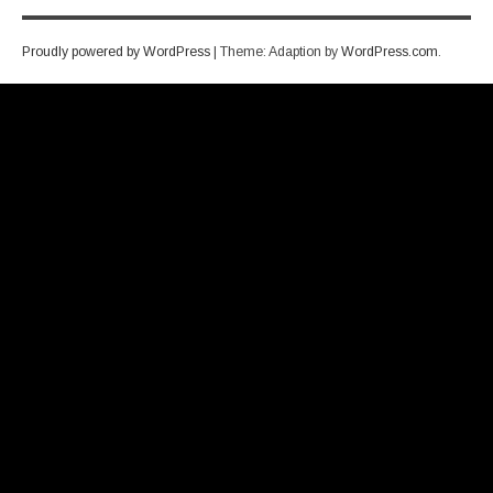
ビ
ゲ
Proudly powered by WordPress
|
Theme: Adaption by
WordPress.com
.
ー
シ
ョ
ン