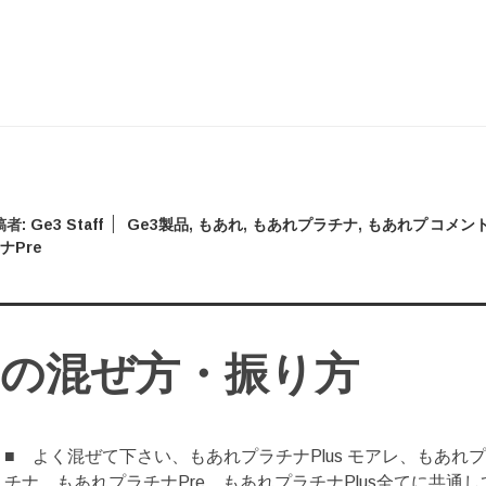
ホ
ー
ン
127.4p
稿者:
Ge3 Staff
Ge3製品
,
もあれ
,
もあれプラチナ
,
もあれプ
コメン
ナPre
”の混ぜ方・振り方
■ よく混ぜて下さい、もあれプラチナPlus モアレ、もあれ
チナ、もあれプラチナPre、もあれプラチナPlus全てに共通し