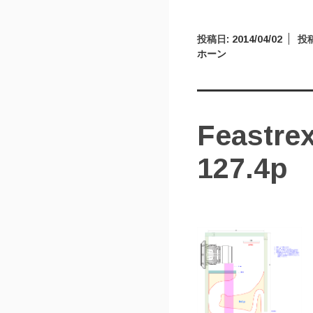
投稿日:
2014/04/02
投
ホーン
Feast
127.4p