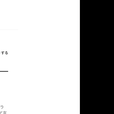
トする
プラ
て言