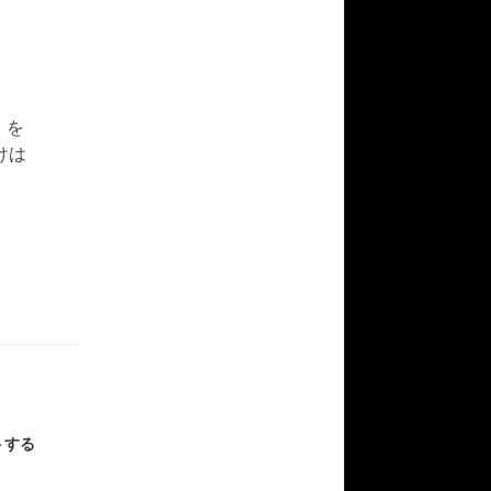
：
」を
けは
トする