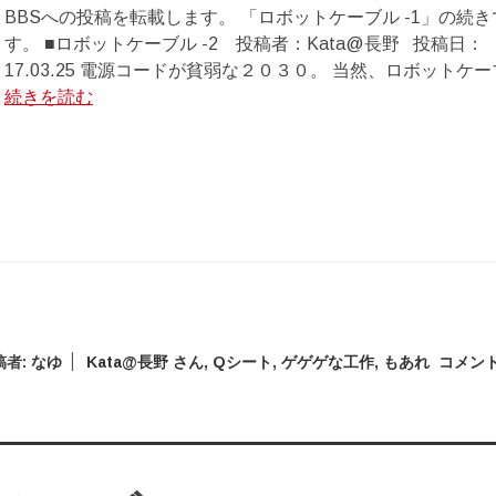
BBSへの投稿を転載します。 「ロボットケーブル -1」の続き
す。 ■ロボットケーブル -2 投稿者：Kata@長野 投稿日：
17.03.25 電源コードが貧弱な２０３０。 当然、ロボットケー
ロ
続きを読む
ボ
ッ
ト
ケ
ー
ブ
ル
-2
稿者:
なゆ
Kata@長野 さん
,
Qシート
,
ゲゲゲな工作
,
もあれ
コメン