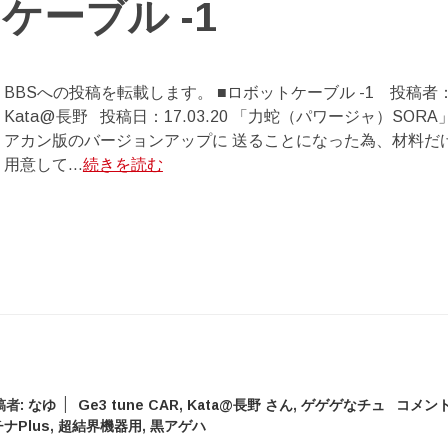
ケーブル -1
BBSへの投稿を転載します。 ■ロボットケーブル -1 投稿者
Kata@長野 投稿日：17.03.20 「力蛇（パワージャ）SORA
アカン版のバージョンアップに 送ることになった為、材料だ
ロ
用意して…
続きを読む
ボ
ッ
ト
ケ
ー
ブ
ル
-1
稿者:
なゆ
Ge3 tune CAR
,
Kata@長野 さん
,
ゲゲゲなチュ
コメン
ナPlus
,
超結界機器用
,
黒アゲハ