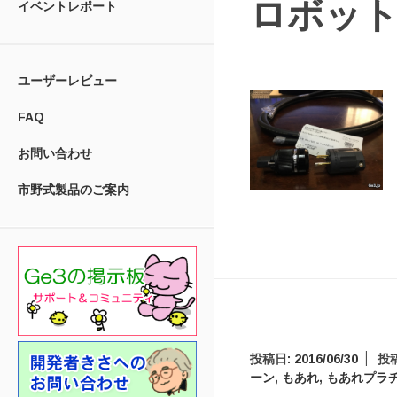
ロボット
イベントレポート
ユーザーレビュー
FAQ
お問い合わせ
市野式製品のご案内
投稿日:
2016/06/30
投
ーン
,
もあれ
,
もあれプラチ