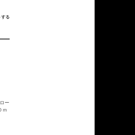
トする
ンロー
０ｍ