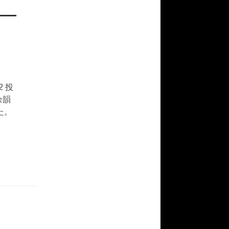
 投
余韻
た。